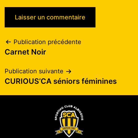
Publication précédente
Carnet Noir
Publication suivante
CURIOUS’CA séniors féminines