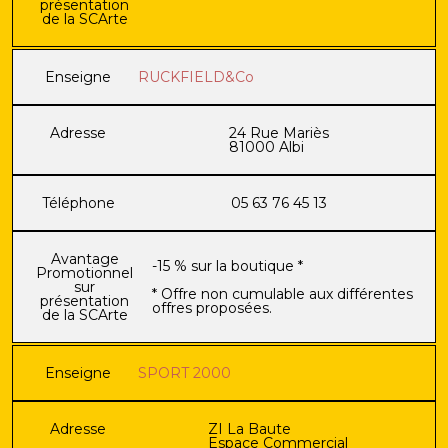
présentation
de la SCArte
Enseigne
RUCKFIELD&Co
Adresse
24 Rue Mariès
81000 Albi
Téléphone
05 63 76 45 13
Avantage
-15 % sur la boutique *
Promotionnel
sur
* Offre non cumulable aux différentes
présentation
offres proposées.
de la SCArte
Enseigne
SPORT 2000
Adresse
ZI La Baute
Espace Commercial