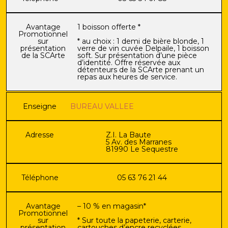
Avantage
1 boisson offerte *
Promotionnel
sur
* au choix : 1 demi de bière blonde, 1
présentation
verre de vin cuvée Delpaile, 1 boisson
de la SCArte
soft. Sur présentation d’une pièce
d’identité. Offre réservée aux
détenteurs de la SCArte prenant un
repas aux heures de service.
Enseigne
BUREAU VALLEE
Adresse
Z.I. La Baute
5 Av. des Marranes
81990 Le Sequestre
Téléphone
05 63 76 21 44
Avantage
– 10 % en magasin*
Promotionnel
sur
* Sur toute la papeterie, carterie,
présentation
cartouches d’encre recyclées,