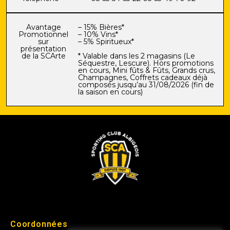
Avantage
– 15% Bières*
Promotionnel
– 10% Vins*
sur
– 5% Spiritueux*
présentation
de la SCArte
* Valable dans les 2 magasins (Le
Séquestre, Lescure). Hors promotions
en cours, Mini fûts & Fûts, Grands crus,
Champagnes, Coffrets cadeaux déjà
composés jusqu’au 31/08/2026 (fin de
la saison en cours)
Coordonnées