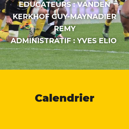
EDUCATEURS :
VANDEN
KERKHOF GUY-MAYNADIER
REMY
ADMINISTRATIF :
YVES ELIO
Calendrier