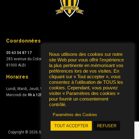
Coordonnées
05 63 54 87 17
Nous utilisons des cookies sur notre
283 avenue du Colonel Teyssier
site Web pour vous offrir l'expérience
la plus pertinente en mémorisant vos
81000 ALBI
préférences lors de vos visites. En
Horaires
cliquant sur « Tout accepter », vous
consentez à l'utilisation de TOUS les
cookies. Cependant, vous pouvez
Lundi, Mardi, Jeudi, Vendredi de
10h à 12h
et de
15h à 17h
visiter « Paramètres des cookies »
Mercredi de
9h à 12h
pour fournir un consentement
contrôlé.
Paramètres des Cookies
TOUT ACCEPTER
REFUSER
Copyright © 2026 Sporting Club Albigeois Association | Conception
AIRS
Informatique
|
Mentions Légales