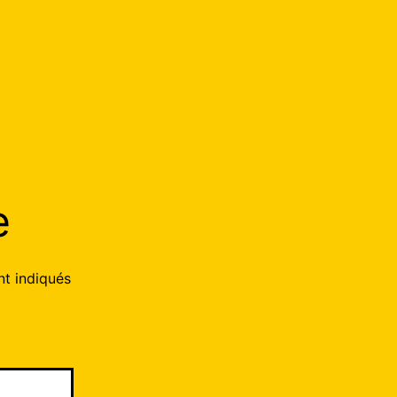
e
nt indiqués