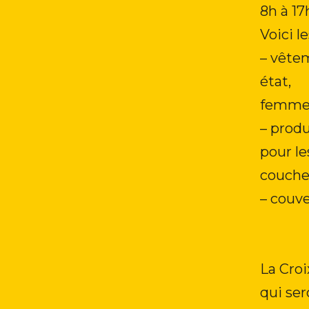
8h à 17
Voici l
– vête
état,
femmes 
– prod
pour le
couches
– couve
La Croi
qui ser