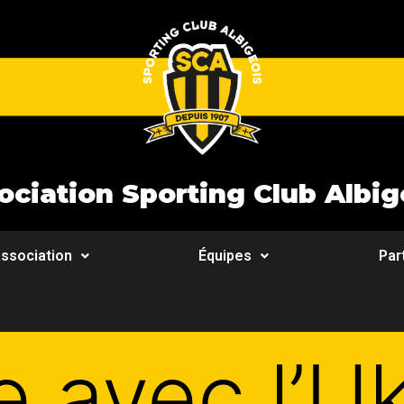
ociation Sporting Club Albig
ssociation
Équipes
Par
e avec l’U