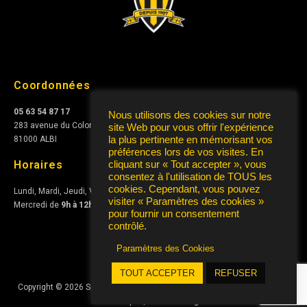
Coordonnées
05 63 54 87 17
Nous utilisons des cookies sur notre
283 avenue du Colonel Teyssier
site Web pour vous offrir l'expérience
la plus pertinente en mémorisant vos
81000 ALBI
préférences lors de vos visites. En
Horaires
cliquant sur « Tout accepter », vous
consentez à l'utilisation de TOUS les
cookies. Cependant, vous pouvez
Lundi, Mardi, Jeudi, Vendredi de
10h à 12h
et de
15h à 17h
visiter « Paramètres des cookies »
Mercredi de
9h à 12h
pour fournir un consentement
contrôlé.
Paramètres des Cookies
TOUT ACCEPTER
REFUSER
Copyright © 2026 Sporting Club Albigeois Association | Conception
AIRS
Informatique
|
Mentions Légales