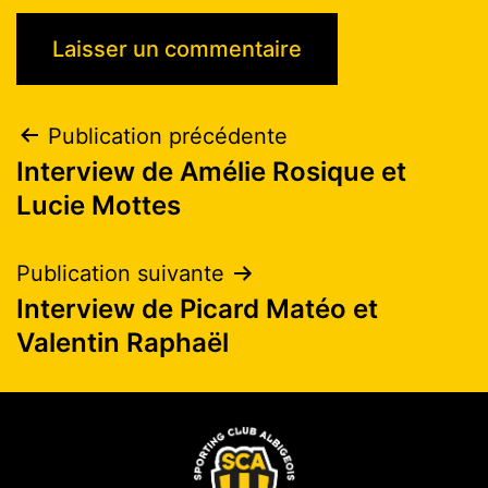
Publication précédente
Interview de Amélie Rosique et
Lucie Mottes
Publication suivante
Interview de Picard Matéo et
Valentin Raphaël