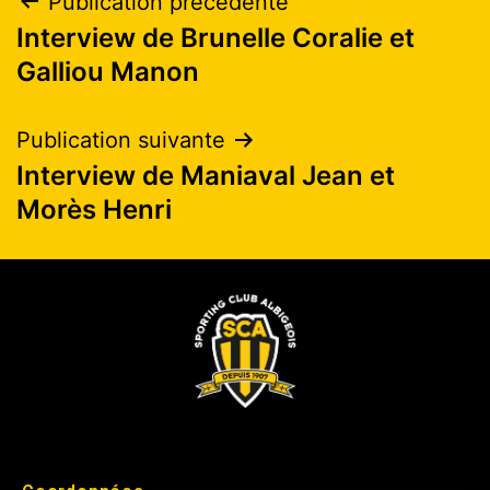
Publication précédente
Interview de Brunelle Coralie et
Galliou Manon
Publication suivante
Interview de Maniaval Jean et
Morès Henri