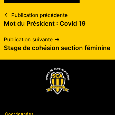
Publication précédente
Mot du Président : Covid 19
Publication suivante
Stage de cohésion section féminine
Coordonnées