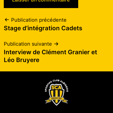
Publication précédente
Stage d’intégration Cadets
Publication suivante
Interview de Clément Granier et
Léo Bruyere