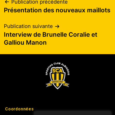
Publication précédente
Présentation des nouveaux maillots
Publication suivante
Interview de Brunelle Coralie et
Galliou Manon
Coordonnées