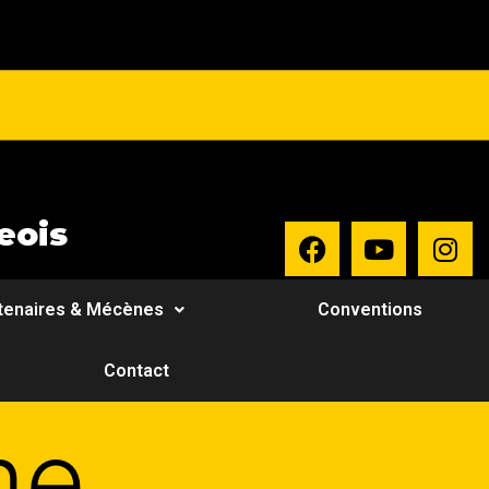
eois
tenaires & Mécènes
Conventions
Contact
me