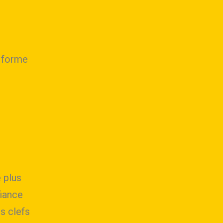
a forme
 plus
fiance
es clefs