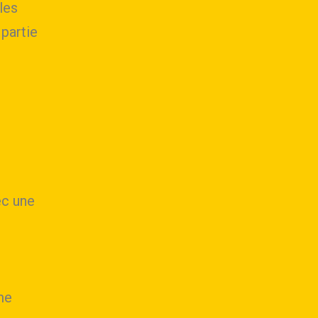
les
 partie
ec une
me