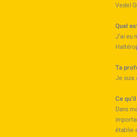
Vedel Gu
Quel es
J’ai eu 
Haltéro
Ta prof
Je suis 
Ce qu’il
Dans mo
importan
établie 