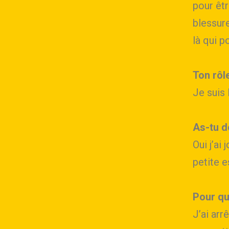
pour êtr
blessure
là qui p
Ton rôl
Je suis 
As-tu d
Oui j’ai
petite 
Pour qu
J’ai arr