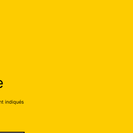
.
e
nt indiqués