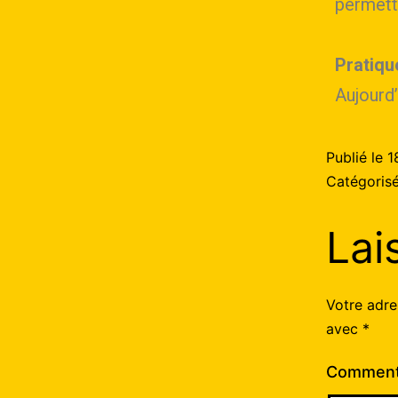
permetta
Pratiqu
Aujourd’
Publié le
1
Catégori
Lai
Votre adre
avec
*
Comment