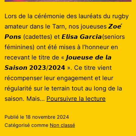
Lors de la cérémonie des lauréats du rugby
amateur dans le Tarn, nos joueuses 𝙕𝙤𝙚́
𝙋𝙤𝙣𝙨 (cadettes) et 𝙀𝙡𝙞𝙨𝙖 𝙂𝙖𝙧𝙘𝙞𝙖(seniors
féminines) ont été mises à l’honneur en
recevant le titre de « 𝙅𝙤𝙪𝙚𝙪𝙨𝙚 𝙙𝙚 𝙡𝙖
𝙎𝙖𝙞𝙨𝙤𝙣 𝟮𝟬𝟮𝟯/𝟮𝟬𝟮𝟰 ». Ce titre vient
récompenser leur engagement et leur
régularité sur le terrain tout au long de la
saison. Mais…
Poursuivre la lecture
Publié le
18 novembre 2024
Catégorisé comme
Non classé