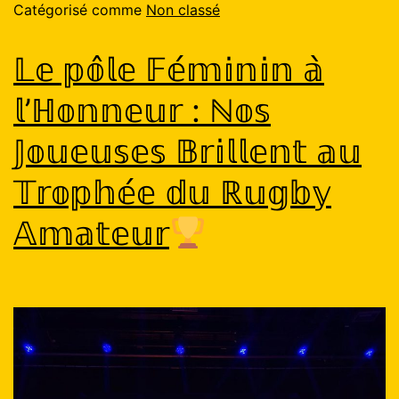
Catégorisé comme
Non classé
𝕃𝕖 𝕡𝕠̂𝕝𝕖 𝔽𝕖́𝕞𝕚𝕟𝕚𝕟 𝕒̀
𝕝’ℍ𝕠𝕟𝕟𝕖𝕦𝕣 : ℕ𝕠𝕤
𝕁𝕠𝕦𝕖𝕦𝕤𝕖𝕤 𝔹𝕣𝕚𝕝𝕝𝕖𝕟𝕥 𝕒𝕦
𝕋𝕣𝕠𝕡𝕙𝕖́𝕖 𝕕𝕦 ℝ𝕦𝕘𝕓𝕪
𝔸𝕞𝕒𝕥𝕖𝕦𝕣