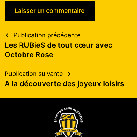
Publication précédente
Les RUBieS de tout cœur avec
Octobre Rose
Publication suivante
A la découverte des joyeux loisirs