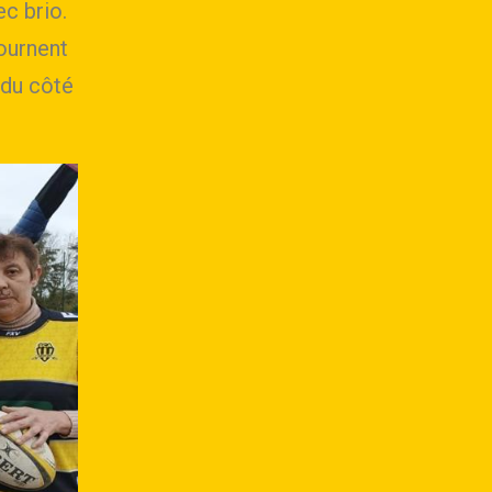
ec brio.
tournent
 du côté