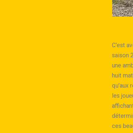
C’est a
saison 
une ambi
huit mat
qu’aux 
les joue
afficha
détermin
ces bea