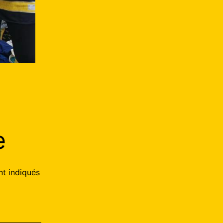
e
nt indiqués