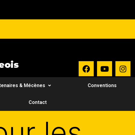
eois
tenaires & Mécènes
Conventions
Contact
our les