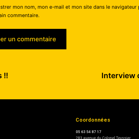
istrer mon nom, mon e-mail et mon site dans le navigateur
ain commentaire.
 !!
Interview 
Coordonnées
05 63 54 87 17
283 avenue du Colonel Teyssier