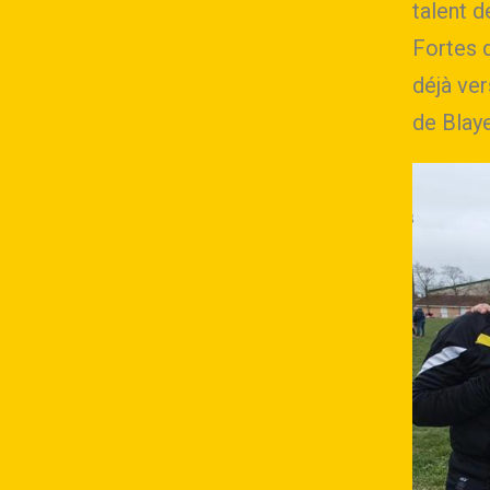
talent d
Fortes d
déjà ve
de Blay