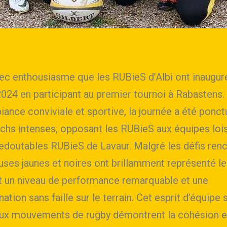
vec enthousiasme que les RUBieS d’Albi ont inauguré
2024 en participant au premier tournoi à Rabastens.
ance conviviale et sportive, la journée a été ponc
chs intenses, opposant les RUBieS aux équipes loisi
redoutables RUBieS de Lavaur. Malgré les défis renc
uses jaunes et noires ont brillamment représenté le
nt un niveau de performance remarquable et une
ation sans faille sur le terrain. Cet esprit d’équipe 
ux mouvements de rugby démontrent la cohésion et