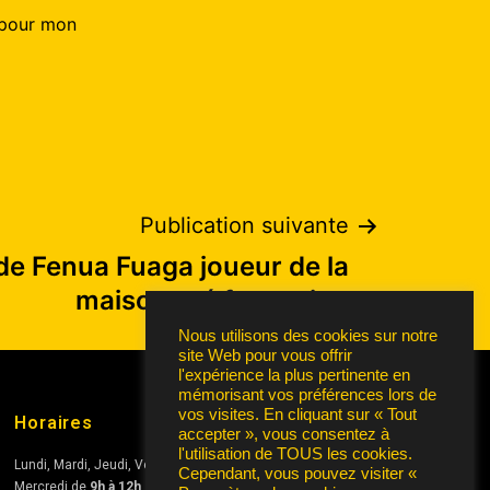
 pour mon
Publication suivante
de Fenua Fuaga joueur de la
maison pré fomration
Nous utilisons des cookies sur notre
site Web pour vous offrir
l'expérience la plus pertinente en
mémorisant vos préférences lors de
vos visites. En cliquant sur « Tout
Horaires
accepter », vous consentez à
l'utilisation de TOUS les cookies.
Lundi, Mardi, Jeudi, Vendredi de
10h à 12h
et de
15h à 17h
Cependant, vous pouvez visiter «
Mercredi de
9h à 12h