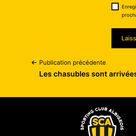
Enreg
proch
Publication précédente
Les chasubles sont arrivées