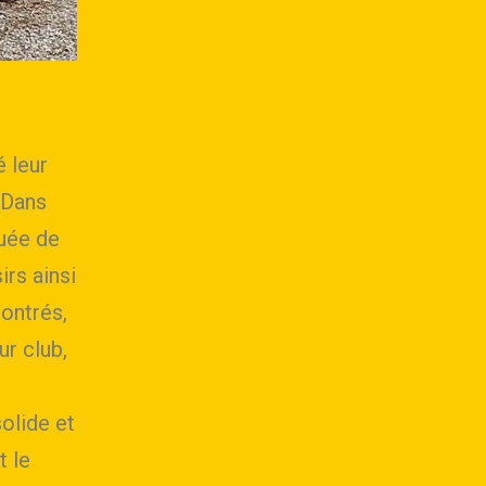
 leur
 Dans
tuée de
rs ainsi
ontrés,
ur club,
solide et
 le