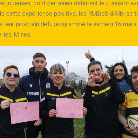
es joueuses, dont certaines débutent leur saison av
e cette expérience positive, les RUBieS d’Albi se 
rs leur prochain défi, programmé le samedi 16 mars
e-les-Mines.