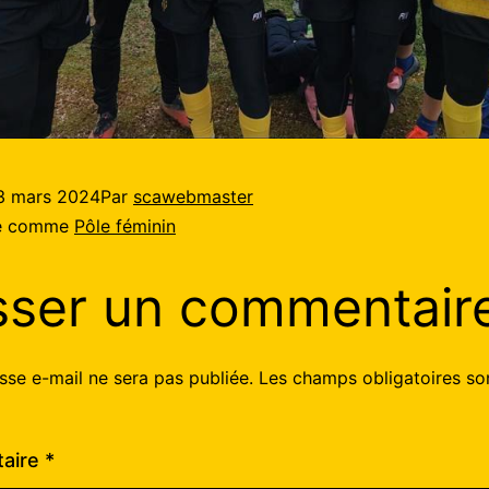
3 mars 2024
Par
scawebmaster
sé comme
Pôle féminin
sser un commentair
sse e-mail ne sera pas publiée.
Les champs obligatoires so
aire
*