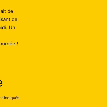
ait de
isant de
idi. Un
ournée !
e
nt indiqués