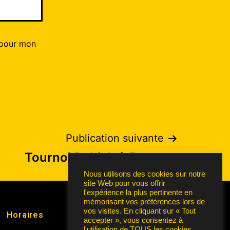
 pour mon
Publication suivante
Tournoi Rubie’s à Buzet
Nous utilisons des cookies sur notre
site Web pour vous offrir
l'expérience la plus pertinente en
mémorisant vos préférences lors de
vos visites. En cliquant sur « Tout
Horaires
accepter », vous consentez à
l'utilisation de TOUS les cookies.