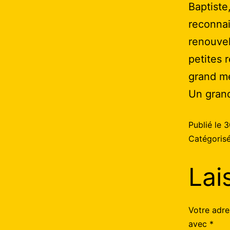
Baptiste
reconna
renouvel
petites 
grand mer
Un grand
Publié le
3
Catégori
Lai
Votre adre
avec
*