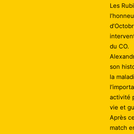
Les Rubi
l’honneu
d’Octobr
interven
du CO.
Alexandr
son hist
la malad
l’import
activité
vie et g
Après ce
match en