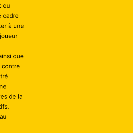
t eu
e cadre
ter à une
 joueur
ainsi que
e contre
tré
une
ves de la
ifs.
 au