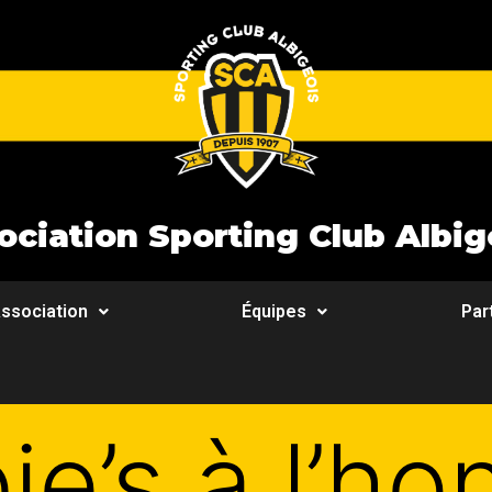
ociation Sporting Club Albig
ssociation
Équipes
Par
ie’s à l’ho