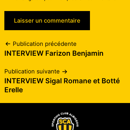
Publication précédente
INTERVIEW Farizon Benjamin
Publication suivante
INTERVIEW Sigal Romane et Botté
Erelle