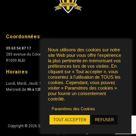
Coordonnées
05 63 54 87 17
Nous utilisons des cookies sur notre
283 avenue du Colonel Teyssier
site Web pour vous offrir l'expérience
81000 ALBI
la plus pertinente en mémorisant vos
préférences lors de vos visites. En
Horaires
cliquant sur « Tout accepter », vous
consentez à l'utilisation de TOUS les
cookies. Cependant, vous pouvez
Lundi, Mardi, Jeudi, Vendredi de
10h à 12h
et de
15h à 17h
visiter « Paramètres des cookies »
Mercredi de
9h à 12h
pour fournir un consentement
contrôlé.
Paramètres des Cookies
TOUT ACCEPTER
REFUSER
Copyright © 2026 Sporting Club Albigeois Association | Conception
AIRS
Informatique
|
Mentions Légales