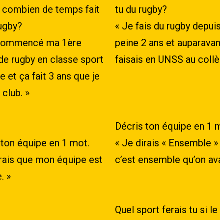
 combien de temps fait
tu du rugby?
rugby?
«
Je
fais
du
rugby
depui
 commencé ma 1ère
peine
2
ans
et
auparavan
de rugby en classe sport
faisais
en
UNSS
au
collè
e et ça fait 3 ans que je
 club. »
Décris ton équipe en 1 
 ton équipe en 1 mot.
« Je dirais « Ensemble »
irais que mon équipe est
c’est ensemble qu’on av
. »
Quel sport ferais tu si le