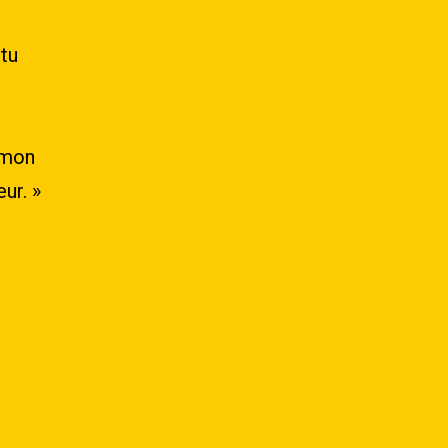
tu
 mon
ur. »