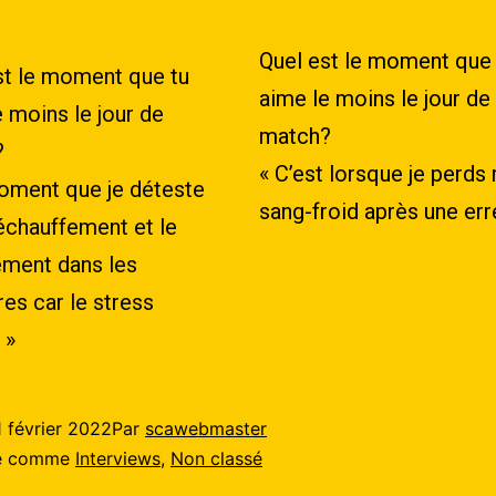
Quel est le moment que 
st le moment que tu
aime le moins le jour de
 moins le jour de
match?
?
« C’est lorsque je perds
oment que je déteste
sang-froid après une erre
’échauffement et le
ment dans les
res car le stress
 »
1 février 2022
Par
scawebmaster
sé comme
Interviews
,
Non classé