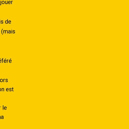
 jouer
is de
 (mais
éféré
lors
on
est
r
le
a