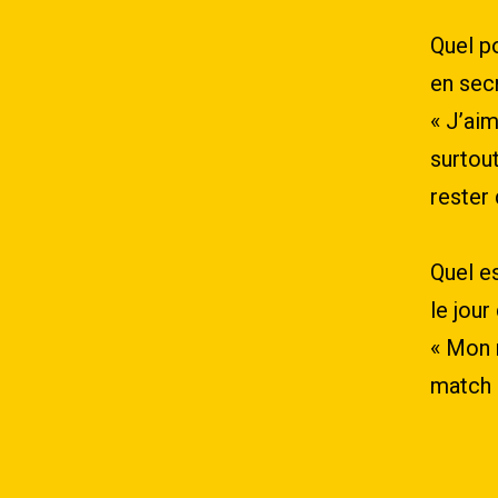
Quel po
en sec
« J’ai
surtou
rester 
Quel e
le jour
« Mon 
match 