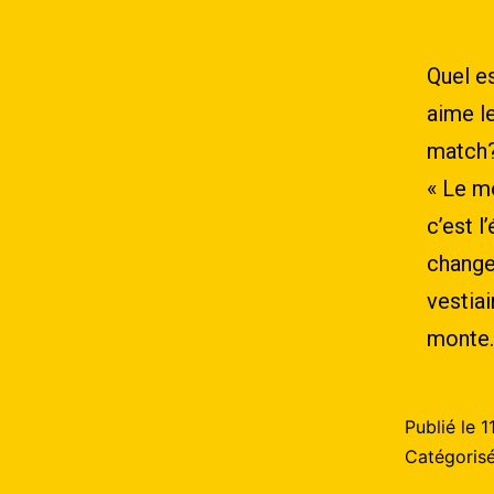
Quel e
aime le
match
« Le m
c’est l
change
vestiai
monte.
Publié le
1
Catégori