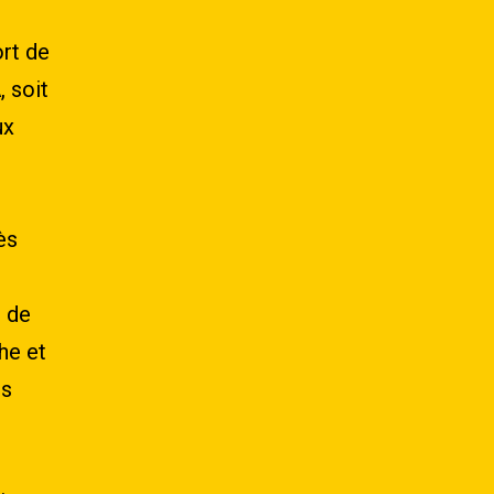
ort de
 soit
ux
ès
t de
he et
es