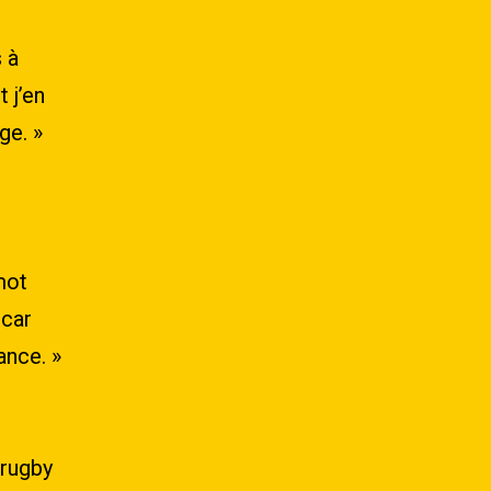
s
à
t
j’en
ge. »
mot
 car
ance. »
 rugby