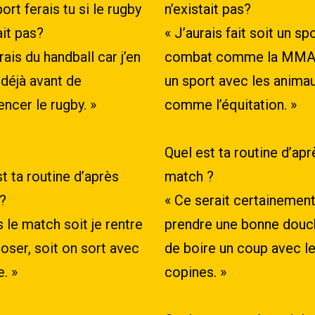
ort ferais tu si le rugby
n’existait pas?
ait pas?
« J’aurais fait soit un sp
rais du handball car j’en
combat comme la MMA,
 déjà avant de
un sport avec les anima
cer le rugby. »
comme l’équitation. »
Quel est ta routine d’apr
t ta routine d’après
match ?
?
« Ce serait certainemen
 le match soit je rentre
prendre une bonne douc
oser, soit on sort avec
de boire un coup avec l
e. »
copines. »