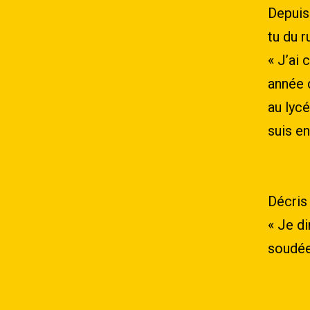
Depuis
tu du 
« J’ai
année 
au lycé
suis en
Décris
« Je d
soudée