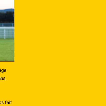
âge
ans.
s fait