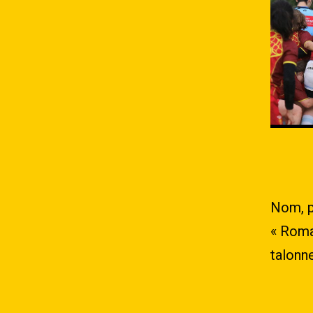
Nom, p
« Roman
talonne