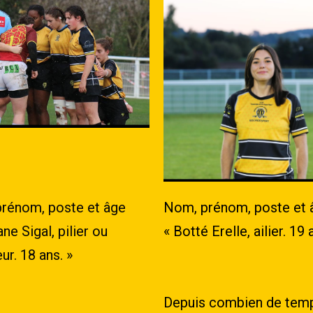
rénom, poste et âge
Nom, prénom, poste et 
e Sigal, pilier ou
« Botté Erelle, ailier. 19 
ur. 18 ans. »
Depuis combien de temp