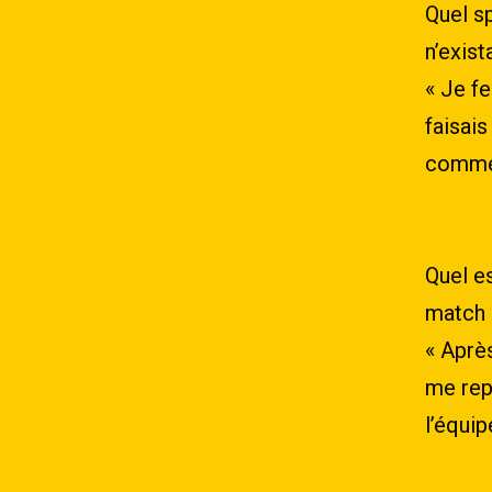
Quel sp
n’exist
« Je fe
faisais
commen
Quel es
match 
« Après
me rep
l’équip