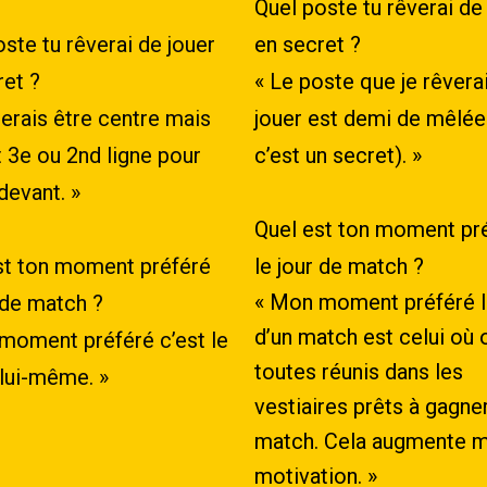
Quel poste tu rêverai de
ste tu rêverai de jouer
en secret ?
ret ?
« Le poste que je rêvera
merais être centre mais
jouer est demi de mêlée
t 3e ou 2nd ligne pour
c’est un secret). »
devant. »
Quel est ton moment pr
st ton moment préféré
le jour de match ?
«
Mon
moment
préféré
 de match ?
d’un
match
est
celui
où
moment préféré c’est le
toutes réunis
dans les
lui-même. »
vestiaires prêts
à
gagne
match
.
Cela
augmente
m
motivation
. »