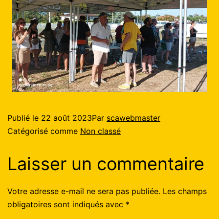
Publié le
22 août 2023
Par
scawebmaster
Catégorisé comme
Non classé
Laisser un commentaire
Votre adresse e-mail ne sera pas publiée.
Les champs
obligatoires sont indiqués avec
*