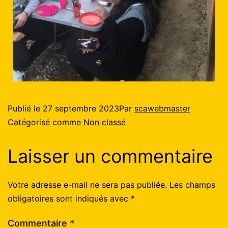
Publié le
27 septembre 2023
Par
scawebmaster
Catégorisé comme
Non classé
Laisser un commentaire
Votre adresse e-mail ne sera pas publiée.
Les champs
obligatoires sont indiqués avec
*
Commentaire
*