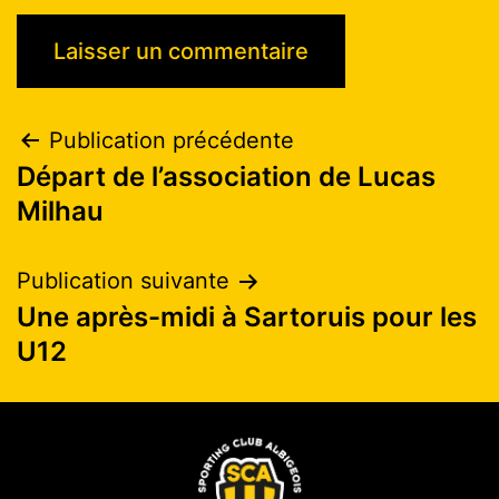
Publication précédente
Départ de l’association de Lucas
Milhau
Publication suivante
Une après-midi à Sartoruis pour les
U12