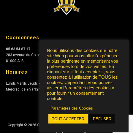
Coordonnées
05 63 54 87 17
Nous utilisons des cookies sur notre
283 avenue du Colonel Teyssier
site Web pour vous offrir l'expérience
81000 ALBI
la plus pertinente en mémorisant vos
préférences lors de vos visites. En
Horaires
cliquant sur « Tout accepter », vous
consentez à l'utilisation de TOUS les
cookies. Cependant, vous pouvez
Lundi, Mardi, Jeudi, Vendredi de
10h à 12h
et de
15h à 17h
visiter « Paramètres des cookies »
Mercredi de
9h à 12h
pour fournir un consentement
contrôlé.
Paramètres des Cookies
TOUT ACCEPTER
REFUSER
Copyright © 2026 Sporting Club Albigeois Association | Conception
AIRS
Informatique
|
Mentions Légales