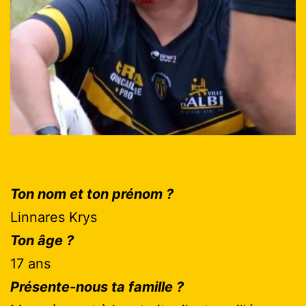
Ton nom et ton prénom ?
Linnares Krys
Ton âge ?
17 ans
Présente-nous ta famille ?