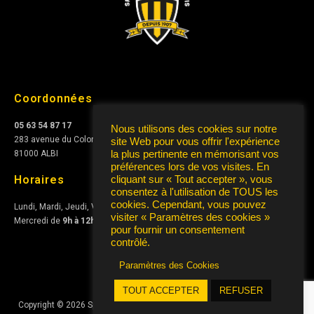
Coordonnées
05 63 54 87 17
Nous utilisons des cookies sur notre
283 avenue du Colonel Teyssier
site Web pour vous offrir l'expérience
la plus pertinente en mémorisant vos
81000 ALBI
préférences lors de vos visites. En
Horaires
cliquant sur « Tout accepter », vous
consentez à l'utilisation de TOUS les
cookies. Cependant, vous pouvez
Lundi, Mardi, Jeudi, Vendredi de
10h à 12h
et de
15h à 17h
visiter « Paramètres des cookies »
Mercredi de
9h à 12h
pour fournir un consentement
contrôlé.
Paramètres des Cookies
TOUT ACCEPTER
REFUSER
Copyright © 2026 Sporting Club Albigeois Association | Conception
AIRS