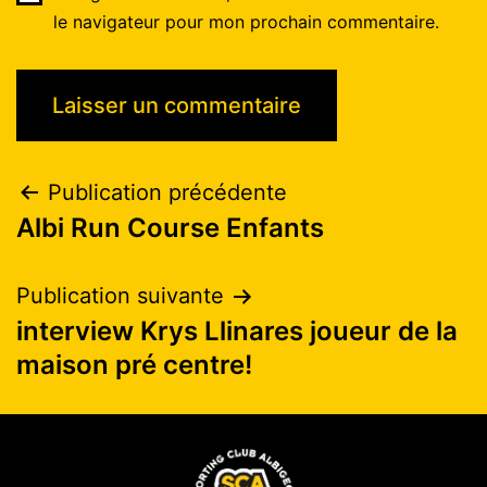
le navigateur pour mon prochain commentaire.
Publication précédente
Albi Run Course Enfants
Publication suivante
interview Krys Llinares joueur de la
maison pré centre!