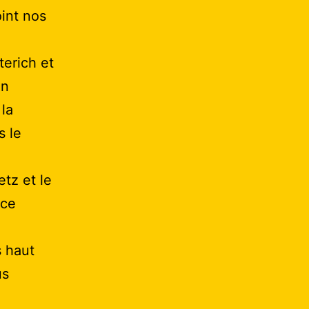
oint nos
terich et
un
 la
s le
tz et le
nce
s haut
us