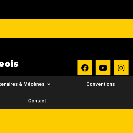
eois
tenaires & Mécènes
Conventions
Contact
z