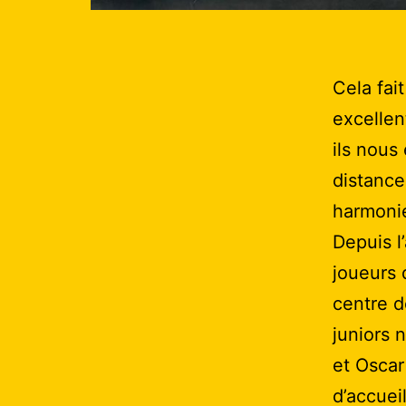
Cela fai
excellen
ils nous
distance
harmoni
Depuis l
joueurs 
centre d
juniors 
et Oscar
d’accuei