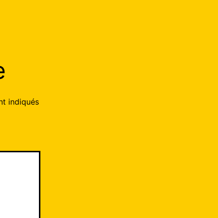
e
nt indiqués