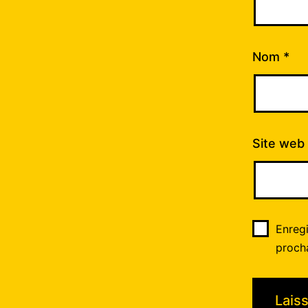
Nom
*
Site web
Enreg
proch