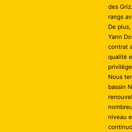
des Griz
rangs av
De plus,
Yann Dou
contrat 
qualité 
privilèg
Nous ten
bassin N
renouvel
nombreux
niveau e
continuo