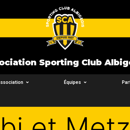
ociation Sporting Club Albig
ssociation
Équipes
Par
lbi et Met