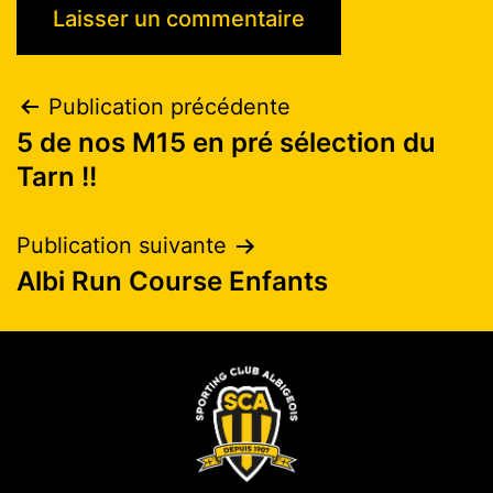
Publication précédente
5 de nos M15 en pré sélection du
Tarn !!
Publication suivante
Albi Run Course Enfants