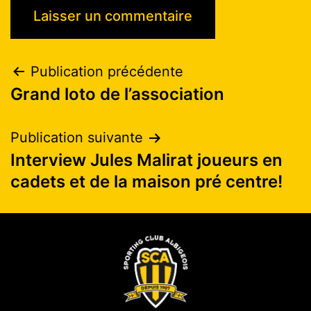
Publication précédente
Grand loto de l’association
Publication suivante
Interview Jules Malirat joueurs en
cadets et de la maison pré centre!