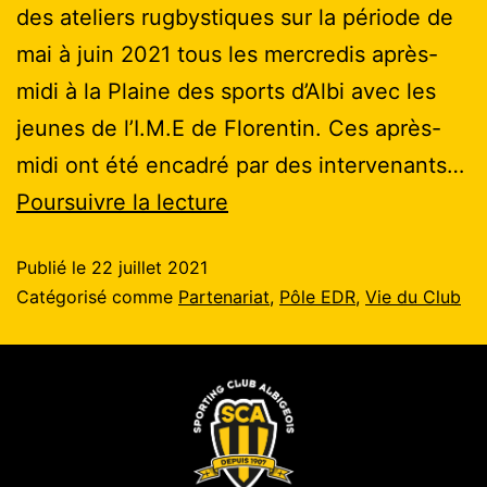
des ateliers rugbystiques sur la période de
mai à juin 2021 tous les mercredis après-
midi à la Plaine des sports d’Albi avec les
jeunes de l’I.M.E de Florentin. Ces après-
midi ont été encadré par des intervenants…
Poursuivre la lecture
Publié le
22 juillet 2021
Catégorisé comme
Partenariat
,
Pôle EDR
,
Vie du Club