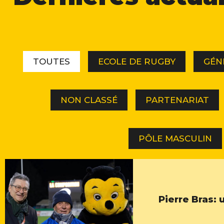
TOUTES
ECOLE DE RUGBY
GÉN
NON CLASSÉ
PARTENARIAT
PÔLE MASCULIN
Pierre Bras: 